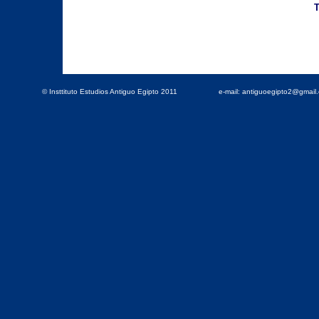
T
© Insttituto Estudios Antiguo Egipto 2011
e-mail: antiguoegipto2@gmai