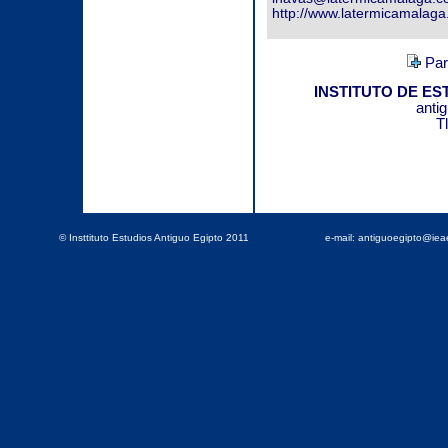
http://www.latermicamalaga
Par
INSTITUTO DE ES
anti
T
© Insttituto Estudios Antiguo Egipto 2011
e-mail: antiguoegipto@ie