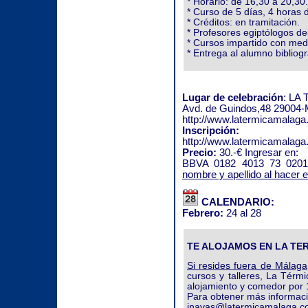
* Horario: de 16,30 a 20,30.
* Curso de 5 días, 4 horas d
* Créditos: en tramitación.
* Profesores egiptólogos del
* Cursos impartido con med
* Entrega al alumno bibliog
Lugar de celebración
: LA
Avd. de Guindos,48 29004-
http://www.latermicamalaga.
Inscripción:
http://www.latermicamalaga.
Precio:
30.-€ Ingresar en:
BBVA 0182 4013 73 020
nombre y apellido al hacer e
CALENDARIO:
Febrero:
24 al 28
TE ALOJAMOS EN LA TE
Si resides fuera de Málaga
cursos y talleres, La Térmi
alojamiento y comedor por 1
Para obtener más informaci
inavas@latermicam