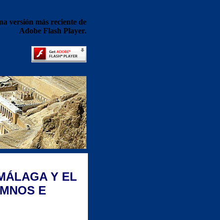
na versión más reciente de
Adobe Flash Player.
MÁLAGA Y EL
UMNOS E