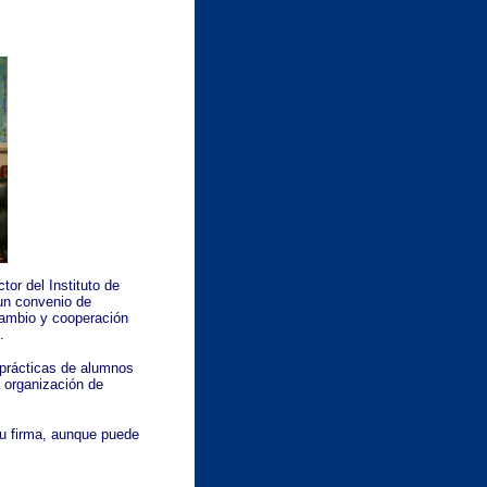
tor del Instituto de
 un convenio de
cambio y cooperación
.
 prácticas de alumnos
 organización de
su firma, aunque puede