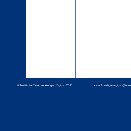
© Insttituto Estudios Antiguo Egipto 2011
e-mail: antiguoegipto@iea