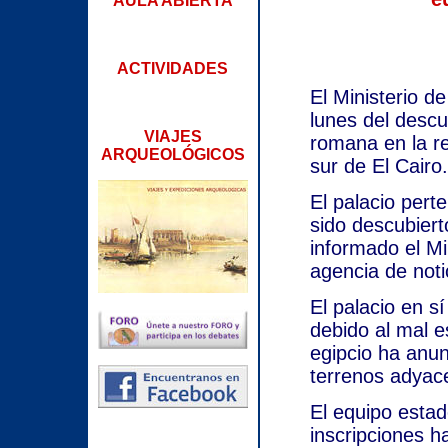
AULA ABIERTA
ACTIVIDADES
El Ministerio d
lunes del descu
VIAJES
romana en la re
ARQUEOLÓGICOS
sur de El Cairo.
El palacio pert
sido descubier
informado el Mi
agencia de not
El palacio en sí
debido al mal e
egipcio ha anun
terrenos adyac
El equipo estad
inscripciones h