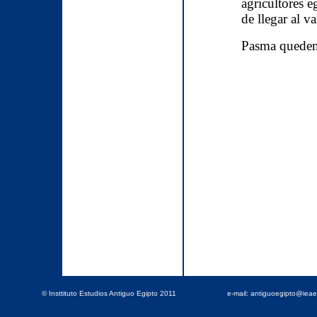
© Insttituto Estudios Antiguo Egipto 2011
e-mail: antiguoegipto@iea