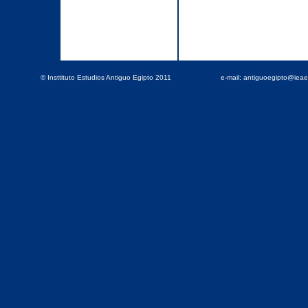
© Insttituto Estudios Antiguo Egipto 2011
e-mail: antiguoegipto@iea