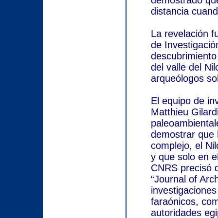
demostrado que
distancia cuand
La revelación f
de Investigació
descubrimiento 
del valle del N
arqueólogos sob
El equipo de in
Matthieu Gilard
paleoambiental
demostrar que 
complejo, el Ni
y que solo en e
CNRS precisó qu
“Journal of Arc
investigaciones
faraónicos, com
autoridades eg