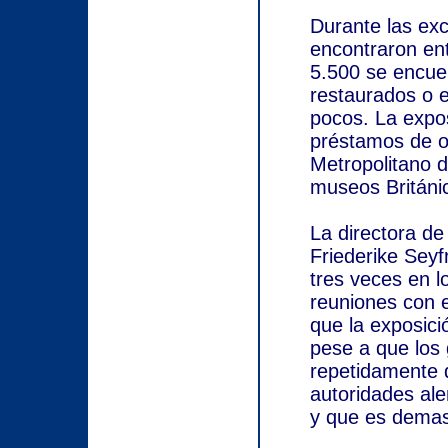
Durante las ex
encontraron ent
5.500 se encue
restaurados o 
pocos. La expos
préstamos de ot
Metropolitano d
museos Británi
La directora de 
Friederike Seyf
tres veces en 
reuniones con e
que la exposici
pese a que los
repetidamente q
autoridades ale
y que es demasi