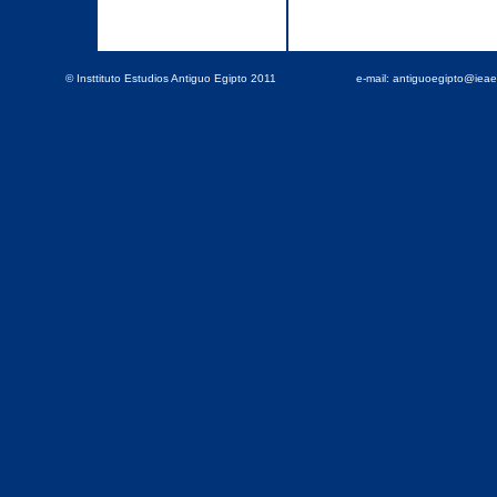
© Insttituto Estudios Antiguo Egipto 2011
e-mail: antiguoegipto@iea