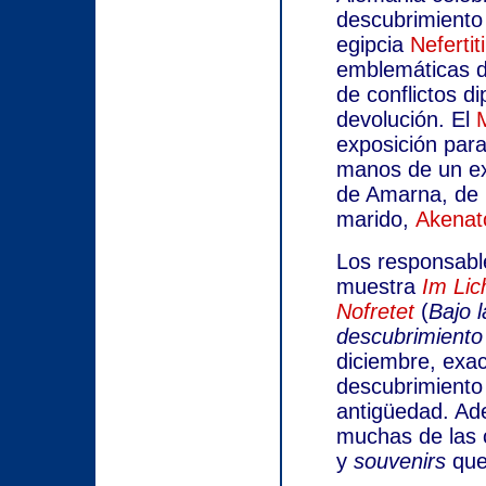
descubrimiento 
egipcia
Nefertiti
emblemáticas d
de conflictos d
devolución. El
exposición par
manos de un ex
de Amarna, de l
marido,
Akenat
Los responsabl
muestra
Im Lic
Nofretet
(
Bajo 
descubrimiento 
diciembre, exac
descubrimiento 
antigüedad. Ade
muchas de las 
y
souvenirs
que