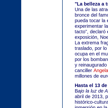
"La belleza a t
Una de las atra
bronce del famo
pueda tocar la 
experimentar la
tacto", declaró 
exposición, No
La extrema frag
traslado, por l
ocupa en el mus
por los bombard
y reinaugurado 
canciller
Angela
millones de eur
Hasta el 13 de
B
ajo la luz de
abril de 2013, 
histórico-cultur
inmersión en la 