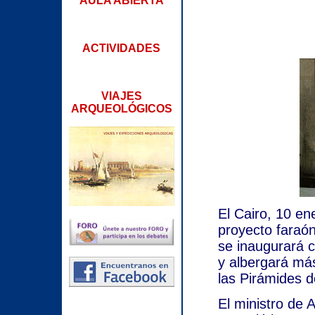
AULA ABIERTA
ACTIVIDADES
VIAJES
ARQUEOLÓGICOS
El Cairo, 10 en
proyecto faraón
se inaugurará 
y albergará má
las Pirámides d
El ministro de