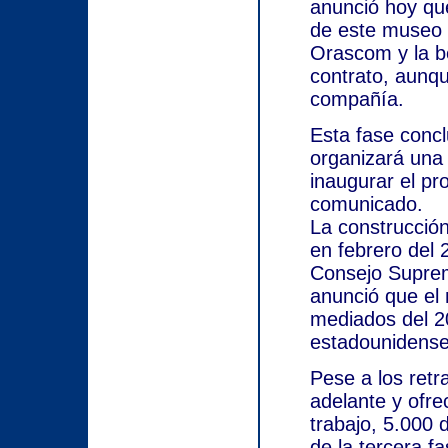
anunció hoy que
de este museo 
Orascom y la be
contrato, aunqu
compañía.
Esta fase concl
organizará una 
inaugurar el pr
comunicado.
La construcció
en febrero del 
Consejo Supre
anunció que el 
mediados del 2
estadounidense H
Pese a los retr
adelante y ofr
trabajo, 5.000 
de la tercera f