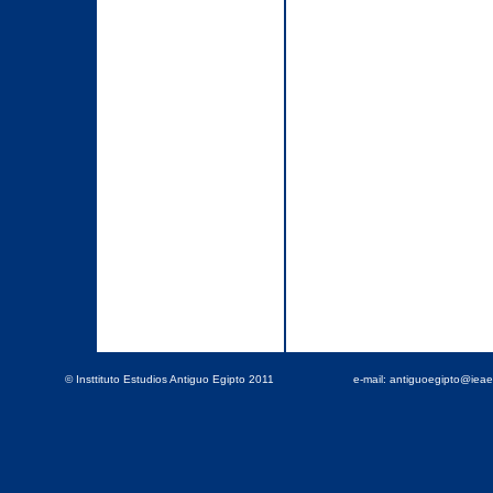
© Insttituto Estudios Antiguo Egipto 2011
e-mail: antiguoegipto@iea