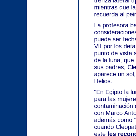
trenza lateral 
mientras que la
recuerda al pei
La profesora ba
consideraciones
puede ser fecha
VII por los det
punto de vista 
de la luna, que
sus padres, Cle
aparece un sol
Helios.
"En Egipto la l
para las mujere
contaminación c
con Marco Anton
además como "l
cuando Cleopatr
este
les recon