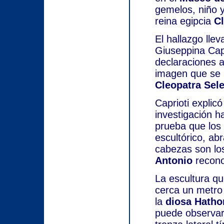
gemelos, niño y 
reina egipcia
C
El hallazgo llev
Giuseppina Capr
declaraciones a
imagen que se 
Cleopatra Sele
Caprioti expli
investigación h
prueba que los
escultórico, ab
cabezas son lo
Antonio
recono
La escultura q
cerca un metro
la
diosa Hatho
puede observar 