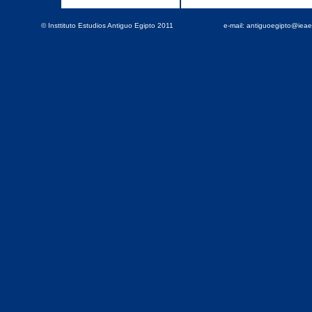
© Insttituto Estudios Antiguo Egipto 2011
e-mail: antiguoegipto@iea