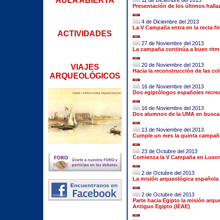
AULA ABIERTA
11 de Diciembre del 2013
Presentación de los últimos hall
4 de Diciembre del 2013
La V Campaña entra en la recta fin
ACTIVIDADES
27 de Noviembre del 2013
La campaña continúa a buen ritm
20 de Noviembre del 2013
VIAJES
Hacia la reconstrucción de las c
ARQUEOLÓGICOS
16 de Noviembre del 2013
Dos egiptólogos españoles recrean
16 de Noviembre del 2013
Dos alumnos de la UMA en busca 
13 de Noviembre del 2013
Cumple un mes la quinta campañ
23 de Octubre del 2013
Comienza la V Campaña en Luxor
2 de Octubre del 2013
La misión arqueológica española
2 de Octubre del 2013
Parte hacia Egipto la misión arque
Antiguo Egipto (IEAE)