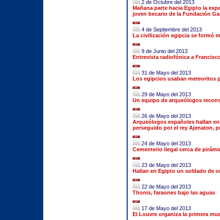
2 de Octubre del 2013
Mañana parte hacia Egipto la expe
joven becario de la Fundación Ga
4 de Septiembre del 2013
La civilización egipcia se formó
9 de Junio del 2013
Entrevista radiofónica a Francisco
31 de Mayo del 2013
Los egipcios usaban meteoritos p
29 de Mayo del 2013
Un equipo de arqueólogos reconst
26 de Mayo del 2013
Arqueólogos españoles hallan en 
perseguido por el rey Ajenaton, 
24 de Mayo del 2013
Cementerio ilegal cerca de pirám
23 de Mayo del 2013
Hallan en Egipto un soldado de or
22 de Mayo del 2013
Thonis, faraones bajo las aguas
17 de Mayo del 2013
El Louvre organiza la primera mue