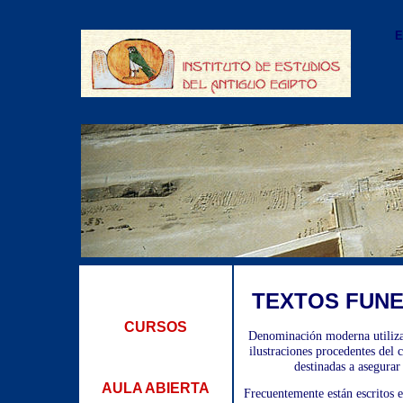
E
TEXTOS FUNE
CURSOS
Denominación moderna utilizad
ilustraciones procedentes del 
destinadas a asegurar
AULA ABIERTA
Frecuentemente están escritos e