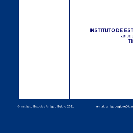
INSTITUTO DE ES
antig
Tl
© Insttituto Estudios Antiguo Egipto 2011
e-mail: antiguoegipto@ie