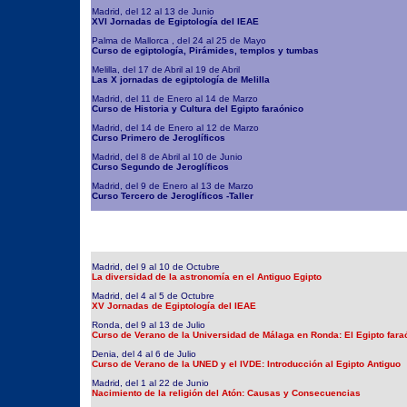
Madrid, del 12 al 13 de Junio
XVI Jornadas de Egiptología del IEAE
Palma de Mallorca , del 24 al 25 de Mayo
Curso de egiptología, Pirámides, templos y tumbas
Melilla, del 17 de Abril al 19 de Abril
Las X jornadas de egiptología de Melilla
Madrid, del 11 de Enero al 14 de Marzo
Curso de Historia y Cultura del Egipto faraónico
Madrid, del 14 de Enero al 12 de Marzo
Curso Primero de Jeroglíficos
Madrid, del 8 de Abril al 10 de Junio
Curso Segundo de Jeroglíficos
Madrid, del 9 de Enero al 13 de Marzo
Curso Tercero de Jeroglíficos -Taller
Madrid, del 9 al 10 de Octubre
La diversidad de la astronomía en el Antiguo Egipto
Madrid, del 4 al 5 de Octubre
XV Jornadas de Egiptología del IEAE
Ronda, del 9 al 13 de Julio
Curso de Verano de la Universidad de Málaga en Ronda: El Egipto fara
Denia, del 4 al 6 de Julio
Curso de Verano de la UNED y el IVDE: Introducción al Egipto Antiguo
Madrid, del 1 al 22 de Junio
Nacimiento de la religión del Atón: Causas y Consecuencias