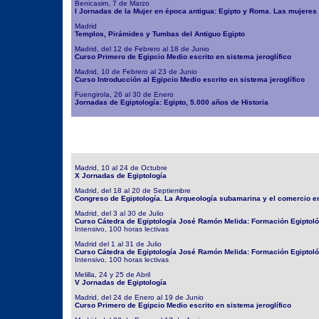
Benicasim, 7 de Marzo
I Jornadas de la Mujer en época antigua: Egipto y Roma. Las mujeres a 
Madrid
Templos, Pirámides y Tumbas del Antiguo Egipto
Madrid, del 12 de Febrero al 18 de Junio
Curso Primero de Egipcio Medio escrito en sistema jeroglífico
Madrid, 10 de Febrero al 23 de Junio
Curso Introducción al Egipcio Medio escrito en sistema jeroglífico
Fuengirola, 26 al 30 de Enero
Jornadas de Egiptología: Egipto, 5.000 años de Historia
Madrid, 10 al 24 de Octubre
X Jornadas de Egiptología
Madrid, del 18 al 20 de Septiembre
Congreso de Egiptología. La Arqueología subamarina y el comercio en
Madrid, del 3 al 30 de Julio
Curso Cátedra de Egiptología José Ramón Melida: Formación Egiptológ
Intensivo, 100 horas lectivas
Madrid del 1 al 31 de Julio
Curso Cátedra de Egiptología José Ramón Melida: Formación Egiptoló
Intensivo, 100 horas lectivas
Melilla, 24 y 25 de Abril
V Jornadas de Egiptología
Madrid, del 24 de Enero al 19 de Junio
Curso Primero de Egipcio Medio escrito en sistema jeroglífico