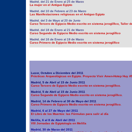
Madrid, del 21 de Enero al 25 de Marzo
La mujer en el Antiguo Egipto
Madrid, del 10 de Febrero al 23 de Marzo
Las Manifestaciones religiosas en el Antiguo Egipto
Madrid, del 3 de Mayo al 20 de Junio
Curso Tercero de Egipcio Medio escrito en sistema jeroglífico, Taller 
Madrid, del 18 de Enero al 21 de Marzo
Curso Segundo de Egipcio Medio escrito en sistema jeroglífico
Madrid, del 16 de Enero al 19 de Marzo
Curso Primero de Egipcio Medio escrito en sistema jeroglífico
Luxor, Octubre a Diciembre del 2011
Prácticas Arqueológicas en Egipto. Proyecto Visir Amen-Hotep Huy 
Madrid, 5 de Abril al 15 de Junio 2011
Curso Tercero de Egipcio Medio escrito en sistema jeroglífico.
Madrid, 5 de Abril al 15 de Junio 2011
Curso Segundo de Egipcio Medio escrito en sistema jeroglífico.
Madrid, 14 de Febrero al 30 de Mayo del 2011
Curso Primero de Egipcio Medio escrito en sistema jeroglífico.
Madrid, 6 al 27 de Mayo del 2011
El Libro de los Muertos: las Fórmulas para salir al día
Melilla, 6 al 8 de Abril del 2011
VIII Jornadas de Egiptología en Melilla
Madrid, 30 de Marzo del 2011