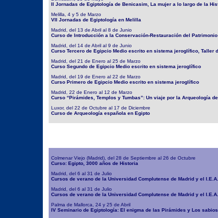
II Jornadas de Egiptología de Benicasim, La mujer a lo largo de la His
Melilla, 4 y 5 de Marzo
VII Jornadas de Egiptología en Melilla
Madrid, del 13 de Abril al 8 de Junio
Curso de Introducción a la Conservación-Restauración del Patrimonio
Madrid, del 14 de Abril al 9 de Junio
Curso Tercero de Egipcio Medio escrito en sistema jeroglífico, Taller 
Madrid, del 21 de Enero al 25 de Marzo
Curso Segundo de Egipcio Medio escrito en sistema jeroglífico
Madrid, del 19 de Enero al 22 de Marzo
Curso Primero de Egipcio Medio escrito en sistema jeroglífico
Madrid, 22 de Enero al 12 de Marzo
Curso “Pirámides, Templos y Tumbas”: Un viaje por la Arqueología de
Luxor, del 22 de Octubre al 17 de Diciembre
Curso de Arqueología española en Egipto
Colmenar Viejo (Madrid), del 28 de Septiembre al 26 de Octubre
Curso: Egipto, 3000 años de Historia
Madrid, del 6 al 31 de Julio
Cursos de verano de la Universidad Complutense de Madrid y el I.E.A.
Madrid, del 6 al 31 de Julio
Cursos de verano de la Universidad Complutense de Madrid y el I.E.A
Palma de Mallorca, 24 y 25 de Abril
IV Seminario de Egiptología: El enigma de las Pirámides y Los sabios 