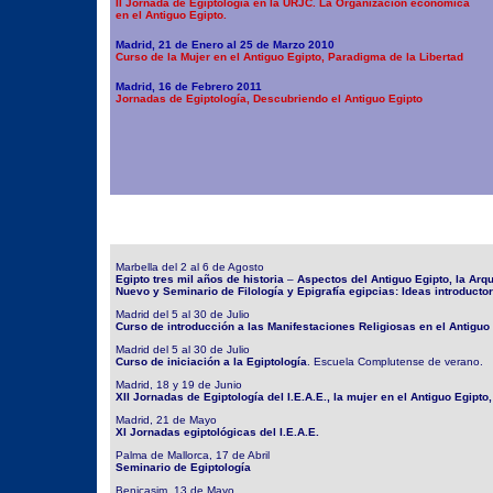
II Jornada de Egiptología en la URJC. La Organización económica
en el Antiguo Egipto.
Madrid, 21 de Enero al 25 de Marzo 2010
Curso de la Mujer en el Antiguo Egipto, Paradigma de la Libertad
Madrid, 16 de Febrero 2011
Jornadas de Egiptología, Descubriendo el Antiguo Egipto
Marbella del 2 al 6 de Agosto
Egipto tres mil años de historia
–
Aspectos del Antiguo Egipto, la Arqui
Nuevo y Seminario de Filología y Epigrafía egipcias: Ideas introductori
Madrid del 5 al 30 de Julio
Curso de introducción a las Manifestaciones Religiosas en el Antiguo
Madrid del 5 al 30 de Julio
Curso de iniciación a la Egiptología
. Escuela Complutense de verano.
Madrid, 18 y 19 de Junio
XII Jornadas de Egiptología del I.E.A.E., la mujer en el Antiguo Egipto,
Madrid, 21 de Mayo
XI Jornadas egiptológicas del I.E.A.E.
Palma de Mallorca, 17 de Abril
Seminario de Egiptología
Benicasim, 13 de Mayo