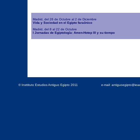
Madrid, del 26 de Octubre al 2 de Diciembre
Vida y Sociedad en el Egipto faraónico
Madrid, del 8 al 22 de Octubre
I Jornadas de Egiptología: Amen-Hotep III y su tiempo
© Insttituto Estudios Antiguo Egipto 2011
e-mail: antiguoegipto@ie