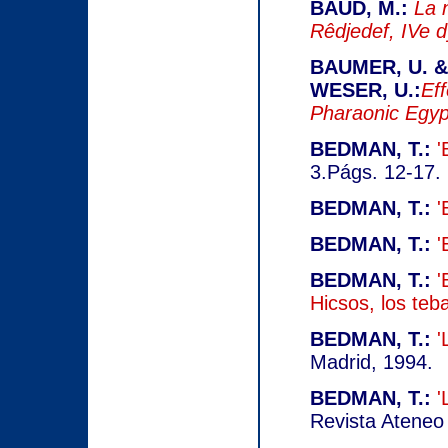
BAUD, M.:
La 
Rêdjedef, IVe d
BAUMER, U. & 
WESER, U.:
Ef
Pharaonic Egyp
BEDMAN, T.:
'
3.Págs. 12-17.
BEDMAN, T.:
'
BEDMAN, T.:
'
BEDMAN, T.:
'
Hicsos, los teb
BEDMAN, T.:
'
Madrid, 1994.
BEDMAN, T.:
'
Revista Ateneo