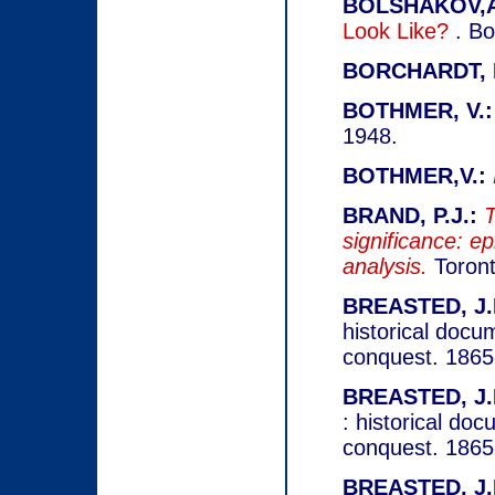
BOLSHAKOV,A
Look Like?
. B
BORCHARDT, L
BOTHMER, V.:
1948.
BOTHMER,V.:
BRAND, P.J.:
T
significance: ep
analysis.
Toront
BREASTED, J.
historical docu
conquest. 1865
BREASTED, J.
: historical do
conquest. 1865
BREASTED, J.