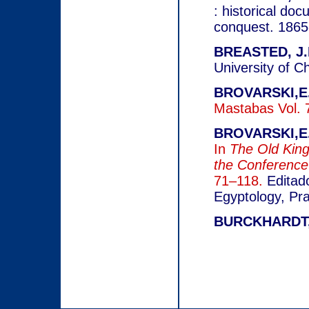
: historical do
conquest. 1865
BREASTED, J.
University of C
BROVARSKI,E
Mastabas Vol. 
BROVARSKI,E.
In
The Old King
the Conference
71–118.
Editado
Egyptology, Pr
BURCKHARDT, 