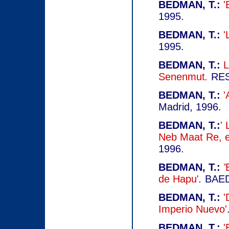
BEDMAN, T.:
'
1995.
BEDMAN, T.:
'
1995.
BEDMAN, T.:
L
Senenmut
.
RESM
BEDMAN, T.:
'
Madrid, 1996.
BEDMAN, T.:
' 
Neb Maat Re, el
1996.
BEDMAN, T.:
'
de Hapu'
.
BAED
BEDMAN, T.:
'
Imperio Nuevo'
BEDMAN, T.:
'