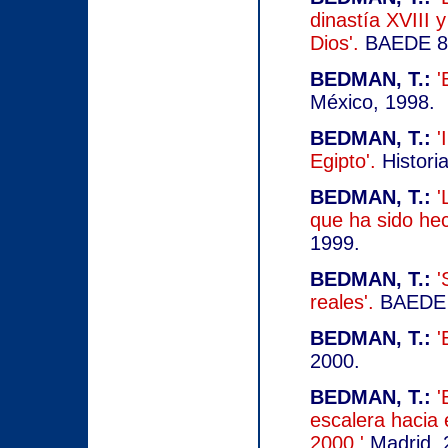
dinastía XVIII y
Dios'.
BAEDE 8.P
BEDMAN, T.:
'
México, 1998.
BEDMAN, T.:
'
Egipto'.
Histori
BEDMAN, T.:
'
que ha sido hec
1999.
BEDMAN, T.:
'
reales'.
BAEDE 9
BEDMAN, T.:
'
2000.
BEDMAN, T.:
'
escalera hacia 
2000.'
Madrid, 