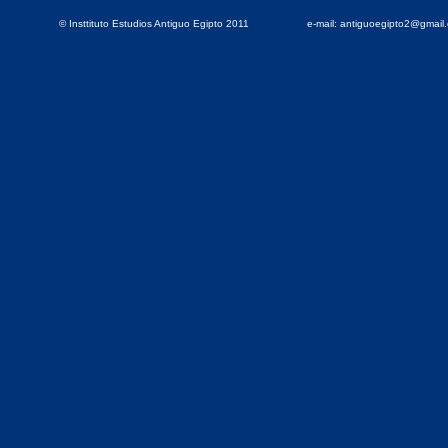
© Insttituto Estudios Antiguo Egipto 2011
e-mail: antiguoegipto2@gmai