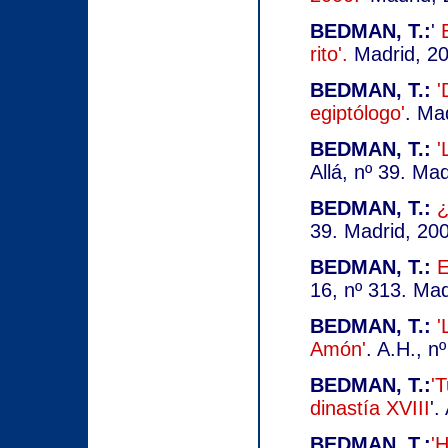
BEDMAN, T.:
'
rito'.
Madrid, 2
BEDMAN, T.:
'
egiptólogo'
. Ma
BEDMAN, T.:
'
Allá, nº 39. Mad
BEDMAN, T.:
¿
39. Madrid, 20
BEDMAN, T.:
E
16, nº 313. Mad
BEDMAN, T.:
'
Amón'
. A.H., n
BEDMAN, T.:
'T
dinastía XVIII
'.
BEDMAN, T.:
'