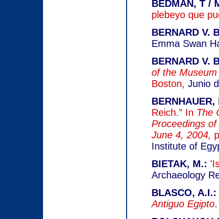
BEDMAN, T / 
plebeyo que pud
BERNARD V. B
Emma Swan Hal
BERNARD V. B
of the Museum 
Boston,
Junio 
BERNHAUER, 
Reich.” In
The O
Proceedings of
June 4, 2004,
p
Institute of Eg
BIETAK, M.:
'I
Archaeology Re
BLASCO, A.I.
Antiguo Egipto
.