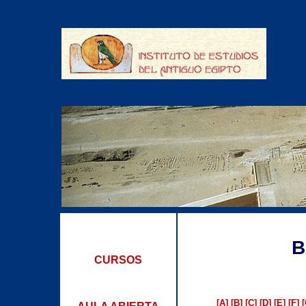
B
CURSOS
[A]
[B]
[C]
[D]
[E]
[F]
[