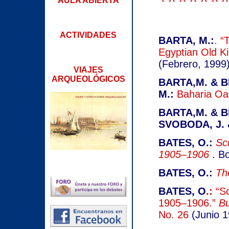
AULA ABIERTA
ACTIVIDADES
BARTA, M.:
. “
Egyptian Old K
(Febrero, 1999)
VIAJES
ARQUEOLÓGICOS
BARTA,M. & B
M.:
Baharia Oa
BARTA,M. & BR
SVOBODA, J. 
BATES, O.:
Sc
1905–1906
. Bo
BATES, O.:
Th
BATES, O
.:
“S
1905–1906.”
Bu
No. 26
(Junio 1