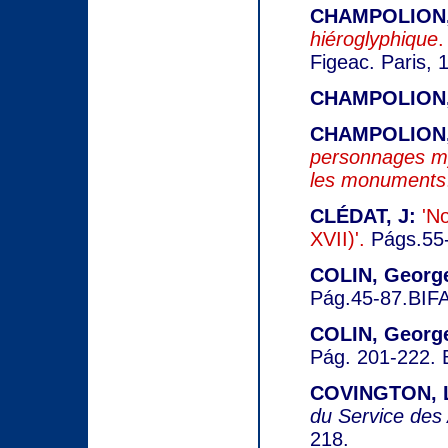
CHAMPOLION, 
hiéroglyphique
.
Figeac. Paris, 
CHAMPOLION, 
CHAMPOLION, 
personnages my
les monuments
CLÉDAT, J:
'N
XVII)'.
Págs.55-
COLIN, George
Pág.45-87.BIFA
COLIN, George
Pág. 201-222. 
COVINGTON, L
du Service des 
218.