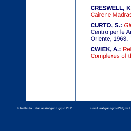
CRESWELL, K.
Cairene Madras
CURTO, S.:
Gl
Centro per le An
Oriente, 1963.
CWIEK, A.:
Rel
Complexes of t
© Insttituto Estudios Antiguo Egipto 2011
e-mail: antiguoegipto2@gmai